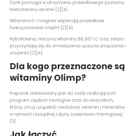
Cynk pomaga w utrzymaniu prawidłowego poziomu
testosteronu we krwi [2][4].
Witamina D i magnez wspierają prawidłowe
funkcjonowanie mięśni [2][4].
Ryboflawina, niacyna, witaminy B6, B12 i C oraz żelazo
przyczyniają się do zmniejszenia uczucia zmęczenia i
znużenia [2][4].
Dla kogo przeznaczone są
witaminy Olimp?
Preparat adresowany jest do osób realizujących
program ciężkich treningów oraz do wszystkich,
którzy chcą uzupełnić niedobory witamin i minerałów
w ramach rozsądnej rutyny żywieniowo-treningowej
[3].
Jak łączyć