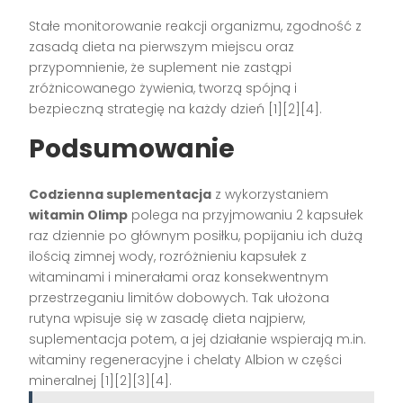
Stałe monitorowanie reakcji organizmu, zgodność z
zasadą dieta na pierwszym miejscu oraz
przypomnienie, że suplement nie zastąpi
zróżnicowanego żywienia, tworzą spójną i
bezpieczną strategię na każdy dzień [1][2][4].
Podsumowanie
Codzienna suplementacja
z wykorzystaniem
witamin Olimp
polega na przyjmowaniu 2 kapsułek
raz dziennie po głównym posiłku, popijaniu ich dużą
ilością zimnej wody, rozróżnieniu kapsułek z
witaminami i minerałami oraz konsekwentnym
przestrzeganiu limitów dobowych. Tak ułożona
rutyna wpisuje się w zasadę dieta najpierw,
suplementacja potem, a jej działanie wspierają m.in.
witaminy regeneracyjne i chelaty Albion w części
mineralnej [1][2][3][4].