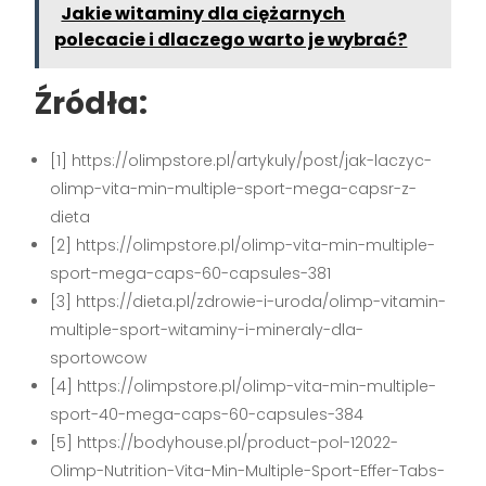
Jakie witaminy dla ciężarnych
polecacie i dlaczego warto je wybrać?
Źródła:
[1] https://olimpstore.pl/artykuly/post/jak-laczyc-
olimp-vita-min-multiple-sport-mega-capsr-z-
dieta
[2] https://olimpstore.pl/olimp-vita-min-multiple-
sport-mega-caps-60-capsules-381
[3] https://dieta.pl/zdrowie-i-uroda/olimp-vitamin-
multiple-sport-witaminy-i-mineraly-dla-
sportowcow
[4] https://olimpstore.pl/olimp-vita-min-multiple-
sport-40-mega-caps-60-capsules-384
[5] https://bodyhouse.pl/product-pol-12022-
Olimp-Nutrition-Vita-Min-Multiple-Sport-Effer-Tabs-