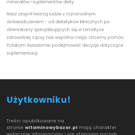
minerałów i suplementów diety.
Nasz zespół tworzą ludzie z różnorodnym
doświadczeniem - od dietetyków klinicznych po
dziennikarzy specjalizujących się w tematyce
zdrowotnej. Łączy nas wspólna misja: chcemy pomóc
Polakom świadomie podejmować decyzje dotyczące
suplementacji.
Użytkowniku!
Treści opublikowane na
stronie
witaminowybazar.pl
mają charakter
wyłącznie informacyjny i nie stanowią porady