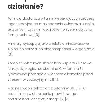
działanie?
Formuła dostarcza witamin wspierających procesy
regeneracyjne, co ma znaczenie zwłaszcza u osób
aktywnych fizycznie i dbających o systematyczną
formę ruchową [3].
Minerały występują jako chelaty aminokwasowe
Albion, co sprzyja ich biodostępności w organizmie
[3].
Komplet wybranych składników wspiera kluczowe
funkcje fizjologiczne: witamina C, witamina E i
ryboflawina pomagają w ochronie komórek przed
stresem oksydacyjnym [2][4].
Magnez, wapń, żelazo oraz witaminy B6, B12 i C
uczestniczą w utrzymaniu prawidłowego
metabolizmu energetycznego [2][4].