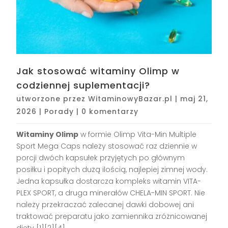
Jak stosować witaminy Olimp w
codziennej suplementacji?
utworzone przez
WitaminowyBazar.pl
|
maj 21,
2026
|
Porady
|
0 komentarzy
Witaminy Olimp
w formie Olimp Vita-Min Multiple
Sport Mega Caps należy stosować raz dziennie w
porcji dwóch kapsułek przyjętych po głównym
posiłku i popitych dużą ilością, najlepiej zimnej wody.
Jedna kapsułka dostarcza kompleks witamin VITA-
PLEX SPORT, a druga minerałów CHELA-MIN SPORT. Nie
należy przekraczać zalecanej dawki dobowej ani
traktować preparatu jako zamiennika zróżnicowanej
diety [1][2][4].