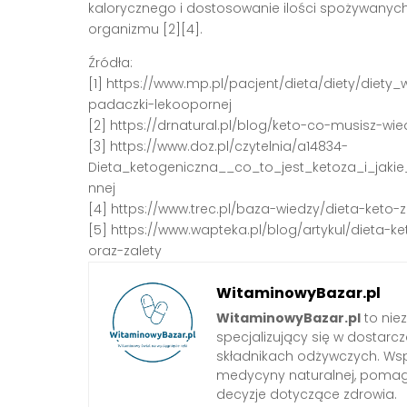
kalorycznego i dostosowanie ilości spożywany
organizmu [2][4].
Źródła:
[1] https://www.mp.pl/pacjent/dieta/diety/diet
padaczki-lekoopornej
[2] https://drnatural.pl/blog/keto-co-musisz-wi
[3] https://www.doz.pl/czytelnia/a14834-
Dieta_ketogeniczna__co_to_jest_ketoza_i_jak
nnej
[4] https://www.trec.pl/baza-wiedzy/dieta-keto-
[5] https://www.wapteka.pl/blog/artykul/dieta-
oraz-zalety
WitaminowyBazar.pl
WitaminowyBazar.pl
to nie
specjalizujący się w dostarcz
składnikach odżywczych. Wspó
medycyny naturalnej, pom
decyzje dotyczące zdrowia.