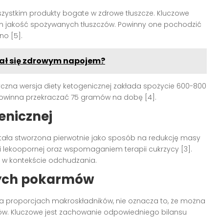
zystkim produkty bogate w zdrowe tłuszcze. Kluczowe
tkim jakość spożywanych tłuszczów. Powinny one pochodzić
no [5].
tał się zdrowym napojem?
oryczna wersja diety ketogenicznej zakłada spożycie 600-800
e powinna przekraczać 75 gramów na dobę [4].
enicznej
tała stworzona pierwotnie jako sposób na redukcję masy
ki lekoopornej oraz wspomaganiem terapii cukrzycy [3].
ł w kontekście odchudzania.
nych pokarmów
na proporcjach makroskładników, nie oznacza to, że można
tów. Kluczowe jest zachowanie odpowiedniego bilansu