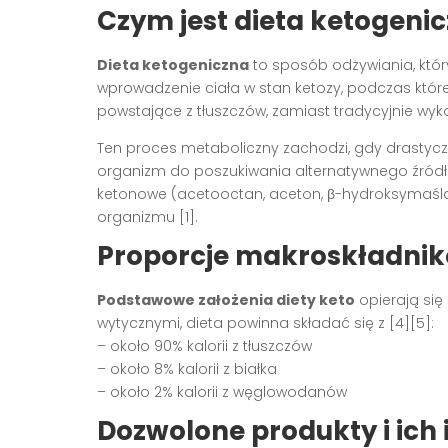
Czym jest dieta ketogenicz
Dieta ketogeniczna
to sposób odżywiania, któr
wprowadzenie ciała w stan ketozy, podczas któr
powstające z tłuszczów, zamiast tradycyjnie wyko
Ten proces metaboliczny zachodzi, gdy drasty
organizm do poszukiwania alternatywnego źródła
ketonowe (acetooctan, aceton, β-hydroksymaślan
organizmu [1].
Proporcje makroskładnikó
Podstawowe założenia diety keto
opierają się
wytycznymi, dieta powinna składać się z [4][5]:
– około 90% kalorii z tłuszczów
– około 8% kalorii z białka
– około 2% kalorii z węglowodanów
Dozwolone produkty i ich i