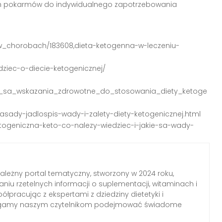
ch pokarmów do indywidualnego zapotrzebowania
y_w_chorobach/183608,dieta-ketogenna-w-leczeniu-
edziec-o-diecie-ketogenicznej/
ie_sa_wskazania_zdrowotne_do_stosowania_diety_ketoge
zasady-jadlospis-wady-i-zalety-diety-ketogenicznej.html
ketogeniczna-keto-co-nalezy-wiedziec-i-jakie-sa-wady-
zależny portal tematyczny, stworzony w 2024 roku,
aniu rzetelnych informacji o suplementacji, witaminach i
łpracując z ekspertami z dziedziny dietetyki i
agamy naszym czytelnikom podejmować świadome