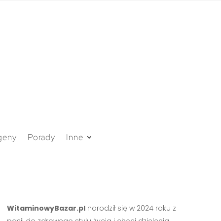
geny
Porady
Inne
WitaminowyBazar.pl
narodził się w 2024 roku z
pasji do zdrowego stylu życia i chęci dzielenia