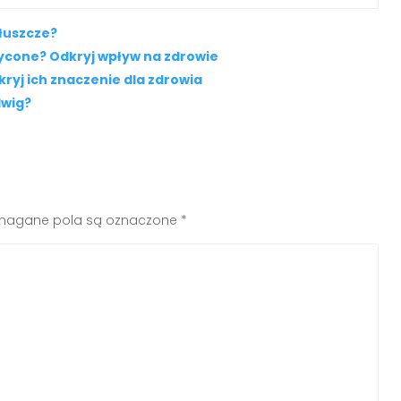
łuszcze?
sycone? Odkryj wpływ na zdrowie
kryj ich znaczenie dla zdrowia
dwig?
agane pola są oznaczone
*