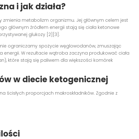
na i jak działa?
y zmienia metabolizm organizmu. Jej głównym celem jest
ego głównym źródłem energii stają się ciała ketonowe
rzystywanej glukozy [2][3].
cznie ograniczamy spożycie węglowodanów, zmuszając
 energii. W rezultacie wątroba zaczyna produkować ciała
), które stają się paliwem dla większości komórek
w w diecie ketogenicznej
 na ścisłych proporcjach makroskładników. Zgodnie z
lości