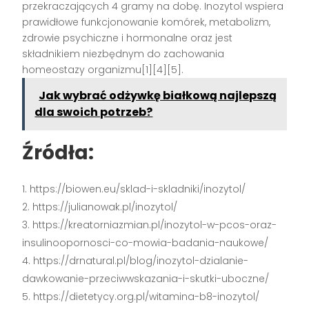
przekraczających 4 gramy na dobę. Inozytol wspiera
prawidłowe funkcjonowanie komórek, metabolizm,
zdrowie psychiczne i hormonalne oraz jest
składnikiem niezbędnym do zachowania
homeostazy organizmu[1][4][5].
Jak wybrać odżywkę białkową najlepszą
dla swoich potrzeb?
Źródła:
https://biowen.eu/sklad-i-skladniki/inozytol/
https://julianowak.pl/inozytol/
https://kreatorniazmian.pl/inozytol-w-pcos-oraz-
insulinoopornosci-co-mowia-badania-naukowe/
https://drnatural.pl/blog/inozytol-dzialanie-
dawkowanie-przeciwwskazania-i-skutki-uboczne/
https://dietetycy.org.pl/witamina-b8-inozytol/