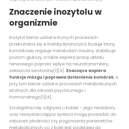
Znaczenie inozytolu w
organizmie
Inozytol bierze udział w licznych procesach:
przekształca się w fosfatydyloinozytol, buduje błony
komórkowe, reguluje metabolizm insuliny, stabilizuje
poziom glukozy, a także wspiera pracę układu
nerwowego poprzez wpływ na neurotransmitery,
zwłaszcza serotoninę[1][4].
Znacząco wspiera
funkcje mózgu i poprawia dotlenienie komórek
, a
przy tym bierze udział w procesach metabolicznych
istotnych dla zdrowia psychicznego i
hormonalnego[1][4].
Szczególną rolę odgrywa u kobiet – jego niedobory
oraz niewystarczająca synteza mogą prowadzić do
zaburzeń płodności czy pogorszenia parametrów
metabolicznych, co z kolei jest podstawą do