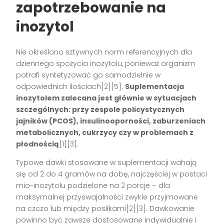
zapotrzebowanie na
inozytol
Nie określono sztywnych norm referencyjnych dla
dziennego spożycia inozytolu, ponieważ organizm
potrafi syntetyzować go samodzielnie w
odpowiednich ilościach[2][5].
Suplementacja
inozytolem zalecana jest głównie w sytuacjach
szczególnych: przy zespole policystycznych
jajników (PCOS), insulinooporności, zaburzeniach
metabolicznych, cukrzycy czy w problemach z
płodnością
[1][3].
Typowe dawki stosowane w suplementacji wahają
się od 2 do 4 gramów na dobę, najczęściej w postaci
mio-inozytolu podzielone na 2 porcje – dla
maksymalnej przyswajalności zwykle przyjmowane
na czczo lub między posiłkami[2][3]. Dawkowanie
powinno być zawsze dostosowane indywidualnie i