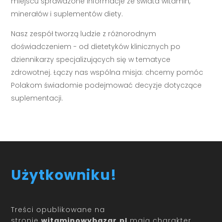
miejscu sprawdzone informacje ze świata witamin,
minerałów i suplementów diety.
Nasz zespół tworzą ludzie z różnorodnym
doświadczeniem - od dietetyków klinicznych po
dziennikarzy specjalizujących się w tematyce
zdrowotnej. Łączy nas wspólna misja: chcemy pomóc
Polakom świadomie podejmować decyzje dotyczące
suplementacji.
Użytkowniku!
Treści opublikowane na
stronie
witaminowybazar.pl
mają charakter