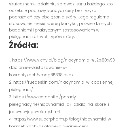
skutecznemu działaniu, sprawdzi się u każdego, kto
oczekuje poprawy kondycji cery bez ryzyka
podrażnień czy obciążania skóry. Jego regularne
stosowanie niesie szereg korzyści, potwierdzonych
badaniami i praktycznym zastosowaniem w
pielęgnacji różnych typów skóry.
Źródła:
https://www.vichy.pl/blog/niacynamid-%E2%80%93-
dzialanie-i-zastosowanie-w-
kosmetykach/vmag85338.aspx
https://ruedeskin.com/niacynamid-w-codziennej-
pielegnacji/
https://www.cetaphil.pl/porady-
pielegnacyjne/niacynamid-jak-dziala-na-skore-i-
jakie-sa-jego-efekty.html
https://www.superpharm.pl/blog/niacynamid-w-
kosmetykach-dzialanie-dla-jakiej-cery