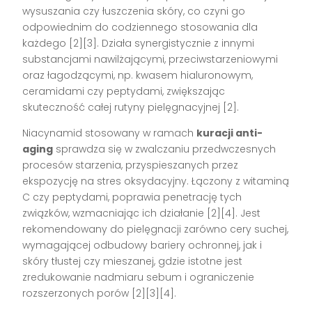
wysuszania czy łuszczenia skóry, co czyni go
odpowiednim do codziennego stosowania dla
każdego [2][3]. Działa synergistycznie z innymi
substancjami nawilżającymi, przeciwstarzeniowymi
oraz łagodzącymi, np. kwasem hialuronowym,
ceramidami czy peptydami, zwiększając
skuteczność całej rutyny pielęgnacyjnej [2].
Niacynamid stosowany w ramach
kuracji anti-
aging
sprawdza się w zwalczaniu przedwczesnych
procesów starzenia, przyspieszanych przez
ekspozycję na stres oksydacyjny. Łączony z witaminą
C czy peptydami, poprawia penetrację tych
związków, wzmacniając ich działanie [2][4]. Jest
rekomendowany do pielęgnacji zarówno cery suchej,
wymagającej odbudowy bariery ochronnej, jak i
skóry tłustej czy mieszanej, gdzie istotne jest
zredukowanie nadmiaru sebum i ograniczenie
rozszerzonych porów [2][3][4].