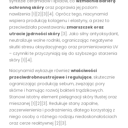
syntezie ceramidów i lipidów, co
wzmacnia barierę
ochronną skóry
oraz poprawia jej poziom
nawilżenia [1][2][3][4]. Oprócz tego, niacynamid
wspiera produkcję kolagenu i elastyny, a przez to
przeciwdziała powstawaniu
zmarszczek oraz
utracie jędrności skóry
[3]. Jako silny antyoksydant,
neutralizuje wolne rodniki, ograniczając negatywne
skutki stresu oksydacyjnego oraz promieniowania UV
– czynniki te przyczyniają się do szybszego starzenia
skóry [1][4].
Niacynamid wykazuje również
właściwości
przeciwdrobnoustrojowe i regulujące
, skutecznie
ograniczając produkcję sebum, zwężając pory
skórne i hamując rozwój bakterii trądzikowych.
Stanowi istotny element pielęgnacji skóry tłustej oraz
mieszanej [1][2][3]. Redukuje stany zapalne,
zaczerwienienia i podrażnienia, dlatego korzystają z
niego osoby o różnego rodzaju niedoskonałościach
oraz cerze reaktywnej [2][3].