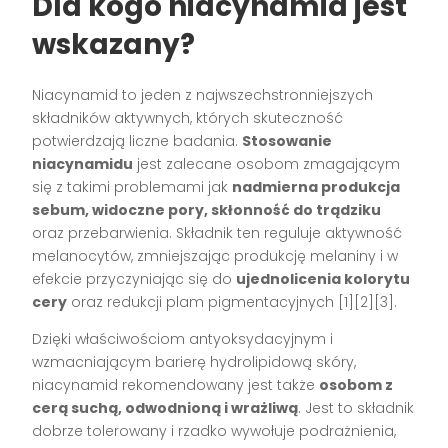
Dla kogo niacynamid jest
wskazany?
Niacynamid to jeden z najwszechstronniejszych
składników aktywnych, których skuteczność
potwierdzają liczne badania.
Stosowanie
niacynamidu
jest zalecane osobom zmagającym
się z takimi problemami jak
nadmierna produkcja
sebum, widoczne pory, skłonność do trądziku
oraz przebarwienia. Składnik ten reguluje aktywność
melanocytów, zmniejszając produkcję melaniny i w
efekcie przyczyniając się do
ujednolicenia kolorytu
cery
oraz redukcji plam pigmentacyjnych [1][2][3].
Dzięki właściwościom antyoksydacyjnym i
wzmacniającym barierę hydrolipidową skóry,
niacynamid rekomendowany jest także
osobom z
cerą suchą, odwodnioną i wrażliwą
. Jest to składnik
dobrze tolerowany i rzadko wywołuje podrażnienia,