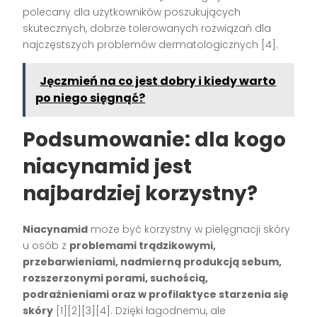
polecany dla użytkowników poszukujących
skutecznych, dobrze tolerowanych rozwiązań dla
najczęstszych problemów dermatologicznych [4].
Jęczmień na co jest dobry i kiedy warto
po niego sięgnąć?
Podsumowanie: dla kogo
niacynamid jest
najbardziej korzystny?
Niacynamid
może być korzystny w pielęgnacji skóry
u osób z
problemami trądzikowymi,
przebarwieniami, nadmierną produkcją sebum,
rozszerzonymi porami, suchością,
podrażnieniami oraz w profilaktyce starzenia się
skóry
[1][2][3][4]. Dzięki łagodnemu, ale