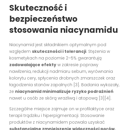
Skuteczność i
bezpieczeństwo
stosowania niacynamidu
Niacynamid jest składnikiem optymalnym pod
względem
skuteczności i tolerancji
. Stężenia w
kosmetykach na poziomie 2–5% gwarantują
zadowalające efekty
w zakresie poprawy
nawilżenia, redukcji nadmiaru sebum, wyrównania
kolorytu cery, spłycenia drobnych zmarszczek oraz
łagodzenia stanów zapalnych [3]. Badania wykazały,
że
niacynamid minimalizuje ryzyko podrażnień
nawet u osób ze skórą wrażliwą i atopową [3][4].
Szczególne miejsce zajmuje on w profilaktyce oraz
terapii trądziku i hiperpigmentacji. Stosowanie
produktów z niacynamidem pozwala uzyskać
substancjalne zmniejszenie widoczności porów,