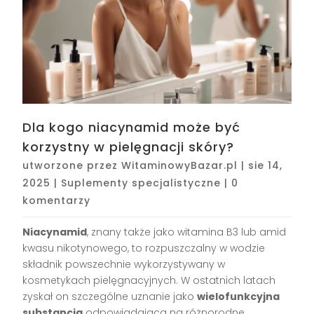
Dla kogo niacynamid może być
korzystny w pielęgnacji skóry?
utworzone przez
WitaminowyBazar.pl
|
sie 14,
2025
|
Suplementy specjalistyczne
|
0
komentarzy
Niacynamid
, znany także jako witamina B3 lub amid
kwasu nikotynowego, to rozpuszczalny w wodzie
składnik powszechnie wykorzystywany w
kosmetykach pielęgnacyjnych. W ostatnich latach
zyskał on szczególne uznanie jako
wielofunkcyjna
substancja
odpowiadająca na różnorodne