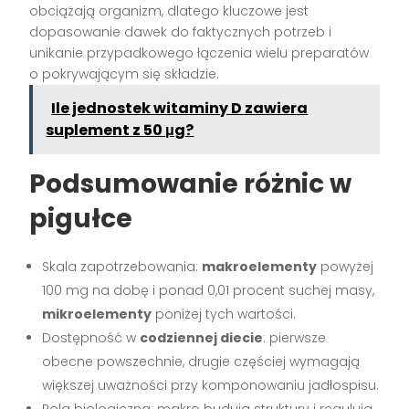
obciążają organizm, dlatego kluczowe jest
dopasowanie dawek do faktycznych potrzeb i
unikanie przypadkowego łączenia wielu preparatów
o pokrywającym się składzie.
Ile jednostek witaminy D zawiera
suplement z 50 μg?
Podsumowanie różnic w
pigułce
Skala zapotrzebowania:
makroelementy
powyżej
100 mg na dobę i ponad 0,01 procent suchej masy,
mikroelementy
poniżej tych wartości.
Dostępność w
codziennej diecie
: pierwsze
obecne powszechnie, drugie częściej wymagają
większej uważności przy komponowaniu jadłospisu.
Rola biologiczna: makro budują struktury i regulują