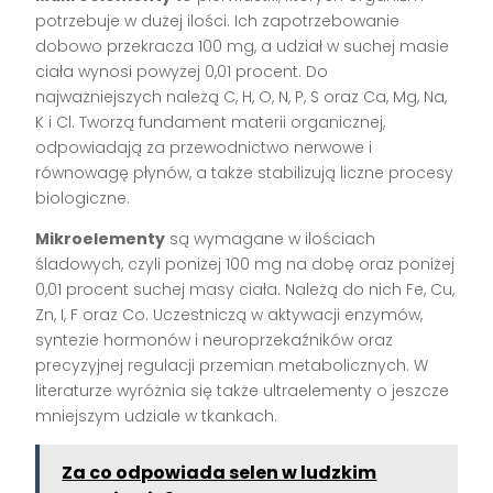
potrzebuje w dużej ilości. Ich zapotrzebowanie
dobowo przekracza 100 mg, a udział w suchej masie
ciała wynosi powyżej 0,01 procent. Do
najważniejszych należą C, H, O, N, P, S oraz Ca, Mg, Na,
K i Cl. Tworzą fundament materii organicznej,
odpowiadają za przewodnictwo nerwowe i
równowagę płynów, a także stabilizują liczne procesy
biologiczne.
Mikroelementy
są wymagane w ilościach
śladowych, czyli poniżej 100 mg na dobę oraz poniżej
0,01 procent suchej masy ciała. Należą do nich Fe, Cu,
Zn, I, F oraz Co. Uczestniczą w aktywacji enzymów,
syntezie hormonów i neuroprzekaźników oraz
precyzyjnej regulacji przemian metabolicznych. W
literaturze wyróżnia się także ultraelementy o jeszcze
mniejszym udziale w tkankach.
Za co odpowiada selen w ludzkim