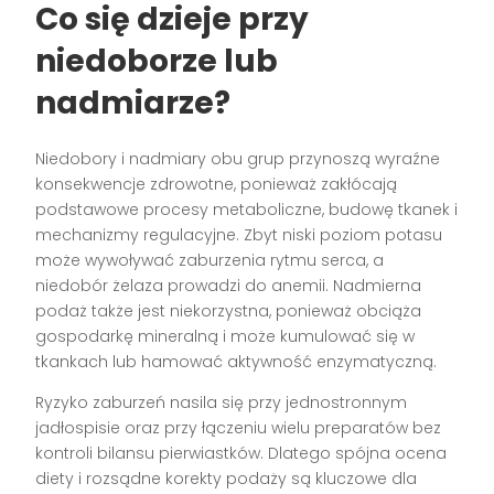
Co się dzieje przy
niedoborze lub
nadmiarze?
Niedobory i nadmiary obu grup przynoszą wyraźne
konsekwencje zdrowotne, ponieważ zakłócają
podstawowe procesy metaboliczne, budowę tkanek i
mechanizmy regulacyjne. Zbyt niski poziom potasu
może wywoływać zaburzenia rytmu serca, a
niedobór żelaza prowadzi do anemii. Nadmierna
podaż także jest niekorzystna, ponieważ obciąża
gospodarkę mineralną i może kumulować się w
tkankach lub hamować aktywność enzymatyczną.
Ryzyko zaburzeń nasila się przy jednostronnym
jadłospisie oraz przy łączeniu wielu preparatów bez
kontroli bilansu pierwiastków. Dlatego spójna ocena
diety i rozsądne korekty podaży są kluczowe dla