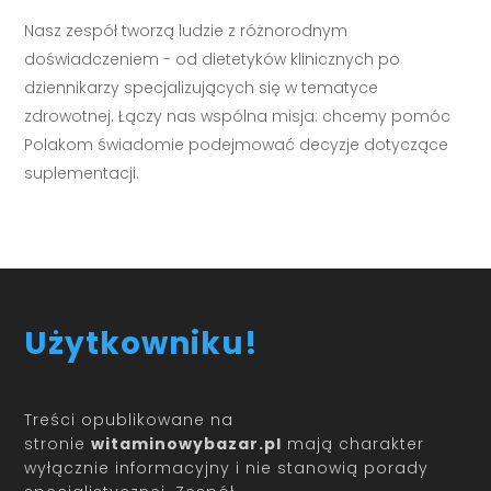
Nasz zespół tworzą ludzie z różnorodnym
doświadczeniem - od dietetyków klinicznych po
dziennikarzy specjalizujących się w tematyce
zdrowotnej. Łączy nas wspólna misja: chcemy pomóc
Polakom świadomie podejmować decyzje dotyczące
suplementacji.
Użytkowniku!
Treści opublikowane na
stronie
witaminowybazar.pl
mają charakter
wyłącznie informacyjny i nie stanowią porady