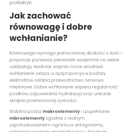
profilaktyki.
Jak zachować
równowagę i dobre
wchłanianie?
Równowaga wymaga jednoczesnej dbałości o ilość i
proporcje, ponieważ pierwiastki wzajemnie na siebie
oddziałują. Nadmiar wapnia może utrudniać
wchłanianie żelaza, a dysproporcja w podaży
elektrolitów osłabia przewodnictwo nerwowo
mięśniowe. Dobre wchłanianie wspiera regularność
posiłków, odpowiednia hydratacja oraz unikanie
skrajnie przetworzonej żywności.
Stabilna podaż
makroelementy
i uzupełnianie
mikroelementy
zgodnie z realnym
zapotrzebowaniem ogranicza antagonizmy,
wzmacnia synergię enzymatyczną i utrzymuje