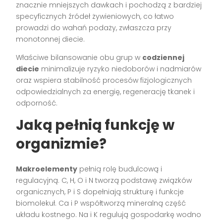
znacznie mniejszych dawkach i pochodzą z bardziej
specyficznych źródeł żywieniowych, co łatwo
prowadzi do wahań podaży, zwłaszcza przy
monotonnej diecie.
Właściwe bilansowanie obu grup w
codziennej
diecie
minimalizuje ryzyko niedoborów i nadmiarów
oraz wspiera stabilność procesów fizjologicznych
odpowiedzialnych za energię, regenerację tkanek i
odporność.
Jaką pełnią funkcję w
organizmie?
Makroelementy
pełnią rolę budulcową i
regulacyjną. C, H, O i N tworzą podstawę związków
organicznych, P i S dopełniają strukturę i funkcje
biomolekuł. Ca i P współtworzą mineralną część
układu kostnego. Na i K regulują gospodarkę wodno