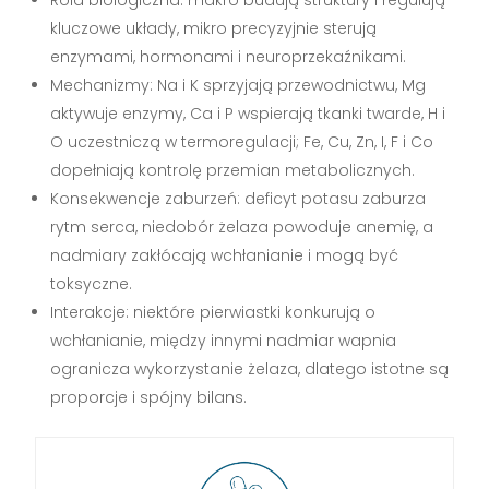
kluczowe układy, mikro precyzyjnie sterują
enzymami, hormonami i neuroprzekaźnikami.
Mechanizmy: Na i K sprzyjają przewodnictwu, Mg
aktywuje enzymy, Ca i P wspierają tkanki twarde, H i
O uczestniczą w termoregulacji; Fe, Cu, Zn, I, F i Co
dopełniają kontrolę przemian metabolicznych.
Konsekwencje zaburzeń: deficyt potasu zaburza
rytm serca, niedobór żelaza powoduje anemię, a
nadmiary zakłócają wchłanianie i mogą być
toksyczne.
Interakcje: niektóre pierwiastki konkurują o
wchłanianie, między innymi nadmiar wapnia
ogranicza wykorzystanie żelaza, dlatego istotne są
proporcje i spójny bilans.