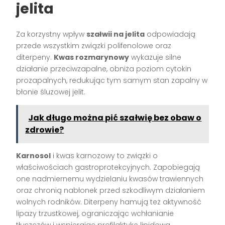
jelita
Za korzystny wpływ
szałwii na jelita
odpowiadają
przede wszystkim związki polifenolowe oraz
diterpeny.
Kwas rozmarynowy
wykazuje silne
działanie przeciwzapalne, obniża poziom cytokin
prozapalnych, redukując tym samym stan zapalny w
błonie śluzowej jelit.
Jak długo można pić szałwię bez obaw o
zdrowie?
Karnosol
i kwas karnozowy to związki o
właściwościach gastroprotekcyjnych. Zapobiegają
one nadmiernemu wydzielaniu kwasów trawiennych
oraz chronią nabłonek przed szkodliwym działaniem
wolnych rodników. Diterpeny hamują też aktywność
lipazy trzustkowej, ograniczając wchłanianie
tłuszczów i wspierając profilaktykę lipidową.