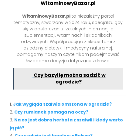
WitaminowyBazar.pl
WitaminowyBazar.pl
to niezależny portal
tematyczny, stworzony w 2024 roku, specjalizujący
się w dostarczaniu rzetelnych informacji o
suplementacji, witaminach i składnikach
odżywczych. Współpracując z ekspertami z
dziedziny dietetyki i medycyny naturalnej,
pomagamy naszym czytelnikom podejmować
świadome decyzje dotyczące zdrowia.
Czy bazylię można sadzić w
ogrodzie?
Jak wygląda szałwia omszona w ogrodzie?
Czy rumianek pomaga na oczy?
Na co jest dobra herbata z szałwii i kiedy warto
ją pić?
Czy szałwia jest legalna w Polsce?