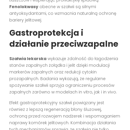
Fenolokwasy
obecne w szałwii są silnymi
antyoksydantami, co wzmacnia naturalną ochronę
bariery jelitowej.
Gastroprotekcja i
działanie przeciwzapalne
Szałwia lekarska
wykazuje zdolność do łagodzenia
stanów zapalnych żołądka i jelit dzięki modulacji
markerów zapalnych oraz redukcji cytokin
prozapalnych. Badania wykazują, że regularne
spożywanie szałwii sprzyja ograniczeniu procesów
zapalnych zarówno w modelach in vitro, jak i in vivo.
Efekt gastroprotekcyjny szałwii powiązany jest
również z lepszą regeneracją błony śluzowej,
ochroną przed rozwojem nadżerek i wspomaganiem
naprawy komórek jelitowych. Kombinacja działania
tych mechanizmów sprawia, że szałwia nie tylko