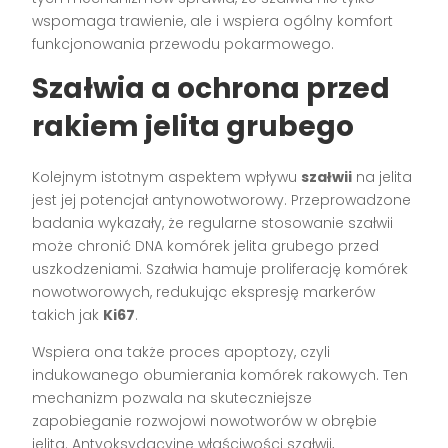
wspomaga trawienie, ale i wspiera ogólny komfort
funkcjonowania przewodu pokarmowego.
Szałwia a ochrona przed
rakiem jelita grubego
Kolejnym istotnym aspektem wpływu
szałwii
na jelita
jest jej potencjał antynowotworowy. Przeprowadzone
badania wykazały, że regularne stosowanie szałwii
może chronić DNA komórek jelita grubego przed
uszkodzeniami. Szałwia hamuje proliferację komórek
nowotworowych, redukując ekspresję markerów
takich jak
Ki67
.
Wspiera ona także proces apoptozy, czyli
indukowanego obumierania komórek rakowych. Ten
mechanizm pozwala na skuteczniejsze
zapobieganie rozwojowi nowotworów w obrębie
jelita. Antyoksydacyjne właściwości szałwii,