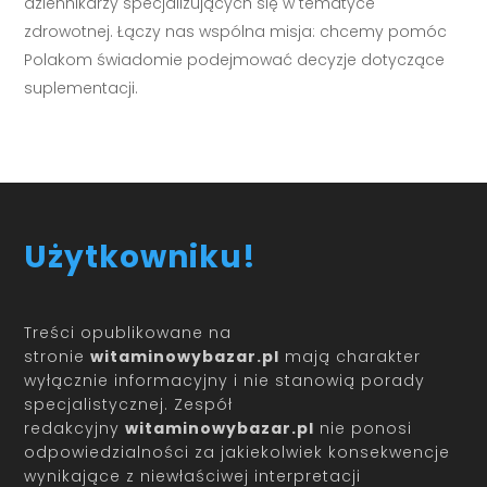
dziennikarzy specjalizujących się w tematyce
zdrowotnej. Łączy nas wspólna misja: chcemy pomóc
Polakom świadomie podejmować decyzje dotyczące
suplementacji.
Użytkowniku!
Treści opublikowane na
stronie
witaminowybazar.pl
mają charakter
wyłącznie informacyjny i nie stanowią porady
specjalistycznej. Zespół
redakcyjny
witaminowybazar.pl
nie ponosi
odpowiedzialności za jakiekolwiek konsekwencje
wynikające z niewłaściwej interpretacji