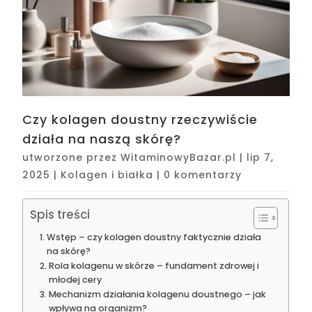
Czy kolagen doustny rzeczywiście
działa na naszą skórę?
utworzone przez
WitaminowyBazar.pl
|
lip 7,
2025
|
Kolagen i białka
|
0 komentarzy
Spis treści
Wstęp – czy kolagen doustny faktycznie działa
na skórę?
Rola kolagenu w skórze – fundament zdrowej i
młodej cery
Mechanizm działania kolagenu doustnego – jak
wpływa na organizm?