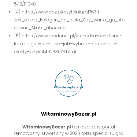
542/111048
[4] https://www.doz.pl/czytelnia/a17639-
Jak_dziala_kolagen_do_picia_Czy_warto_go_sto
sowac_Skutki_uboczne
[5] https://www.medonet.pl/leki-od-a-do-z/inne-
leki,kolagen-do-picia–jaki-wybrac-i-jakie-daje-
efekty-,artykul,46253973.html
WitaminowyBazar.pl
WitaminowyBazar.pl
to niezależny portal
tematyczny, stworzony w 2024 roku, specjalizujący