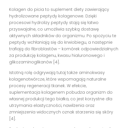
Kolagen do picia to suplement diety zawierający
hydrolizowane peptydy kolagenowe. Dzięki
procesowi hydrolizy peptydy stają się łatwo
przyswajalne, co umożliwia szybką dostawę
aktywnych składników do organizmu. Po spożyciu te
peptydy wchłaniają się do krwiobiegu, a następnie
trafiają do fibroblastów – komórek odpowiedzialnych
za produkcję kolagenu, kwasu hialuronowego i
glikozaminoglikanów [4].
Istotną rolę odgrywają tutaj także aminokwasy
kolagenotwórcze, które wspomagają naturalne
procesy regeneracji tkanek. W efekcie,
suplementacja kolagenem pobudza organizm do
własnej produkcji tego białka, co jest korzystne dla
utrzymania elastyczności, nawilżenia oraz
zmniejszenia widocznych oznak starzenia się skóry
[4].