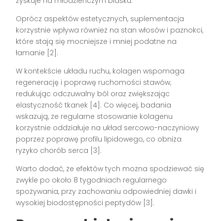
zyskuje na młodzieńczym blasku.
Oprócz aspektów estetycznych, suplementacja
korzystnie wpływa również na stan włosów i paznokci,
które stają się mocniejsze i mniej podatne na
łamanie [2].
W kontekście układu ruchu, kolagen wspomaga
regenerację i poprawę ruchomości stawów,
redukując odczuwalny ból oraz zwiększając
elastyczność tkanek [4]. Co więcej, badania
wskazują, że regularne stosowanie kolagenu
korzystnie oddziałuje na układ sercowo-naczyniowy
poprzez poprawę profilu lipidowego, co obniża
ryzyko chorób serca [3].
Warto dodać, że efektów tych można spodziewać się
zwykle po około 8 tygodniach regularnego
spożywania, przy zachowaniu odpowiedniej dawki i
wysokiej biodostępności peptydów [3].