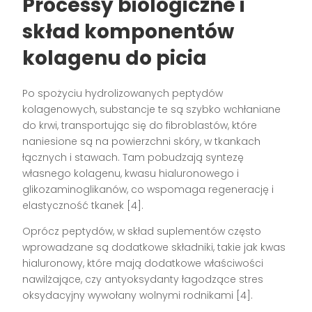
Processy biologiczne i
skład komponentów
kolagenu do picia
Po spożyciu hydrolizowanych peptydów
kolagenowych, substancje te są szybko wchłaniane
do krwi, transportując się do fibroblastów, które
naniesione są na powierzchni skóry, w tkankach
łącznych i stawach. Tam pobudzają syntezę
własnego kolagenu, kwasu hialuronowego i
glikozaminoglikanów, co wspomaga regenerację i
elastyczność tkanek [4].
Oprócz peptydów, w skład suplementów często
wprowadzane są dodatkowe składniki, takie jak kwas
hialuronowy, które mają dodatkowe właściwości
nawilżające, czy antyoksydanty łagodzące stres
oksydacyjny wywołany wolnymi rodnikami [4].