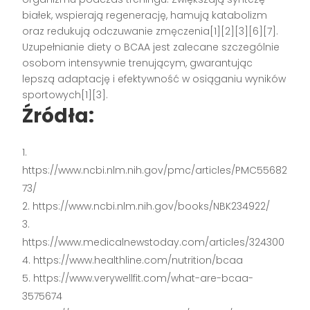
białek, wspierają regenerację, hamują katabolizm
oraz redukują odczuwanie zmęczenia[1][2][3][6][7].
Uzupełnianie diety o BCAA jest zalecane szczególnie
osobom intensywnie trenującym, gwarantując
lepszą adaptację i efektywność w osiąganiu wyników
sportowych[1][3].
Źródła:
https://www.ncbi.nlm.nih.gov/pmc/articles/PMC55682
73/
https://www.ncbi.nlm.nih.gov/books/NBK234922/
https://www.medicalnewstoday.com/articles/324300
https://www.healthline.com/nutrition/bcaa
https://www.verywellfit.com/what-are-bcaa-
3575674