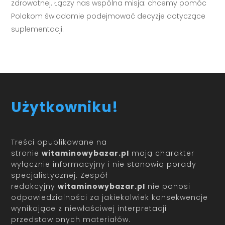
zdrowotnej. Łączy nas wspólna misja: chcemy pomóc
Polakom świadomie podejmować decyzje dotyczące
suplementacji.
Użytkowniku!
Treści opublikowane na
stronie
witaminowybazar.pl
mają charakter
wyłącznie informacyjny i nie stanowią porady
specjalistycznej. Zespół
redakcyjny
witaminowybazar.pl
nie ponosi
odpowiedzialności za jakiekolwiek konsekwencje
wynikające z niewłaściwej interpretacji
przedstawionych materiałów.