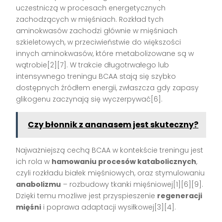
uczestniczą w procesach energetycznych
zachodzących w mięśniach. Rozkład tych
aminokwasów zachodzi głównie w mięśniach
szkieletowych, w przeciwieństwie do większości
innych aminokwasów, które metabolizowane są w
wątrobie[2][7]. W trakcie długotrwałego lub
intensywnego treningu BCAA stają się szybko
dostępnych źródłem energii, zwłaszcza gdy zapasy
glikogenu zaczynają się wyczerpywać[6].
Czy błonnik z ananasem jest skuteczny?
Najważniejszą cechą BCAA w kontekście treningu jest
ich rola w
hamowaniu procesów katabolicznych
,
czyli rozkładu białek mięśniowych, oraz stymulowaniu
anabolizmu
– rozbudowy tkanki mięśniowej[1][6][9].
Dzięki temu możliwe jest przyspieszenie
regeneracji
mięśni
i poprawa adaptacji wysiłkowej[3][4].