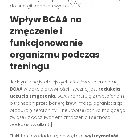
do energii podczas wysiłku[2][6].
Wpływ BCAA na
zmęczenie i
funkcjonowanie
organizmu podczas
treningu
Jednym z najistotniejszych efektów suplementacji
BCAA
w trakcie aktywności fizycznej jest
redukcja
uczucia zmęczenia
. BCAA konkurują z tryptofanem
o transport przez barierę krew–mózg, ograniczając
produkcję serotoniny – neuroprzekaźnika mającego
związek z odczuwaniem zmęczenia i senności
podczas wysiłku[6].
Efekt ten przekłada się na większą
wytrzymałość