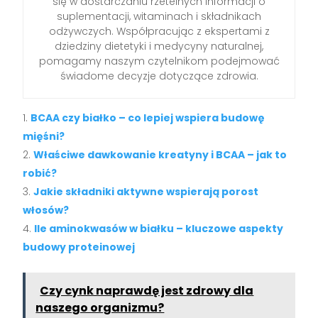
się w dostarczaniu rzetelnych informacji o
suplementacji, witaminach i składnikach
odżywczych. Współpracując z ekspertami z
dziedziny dietetyki i medycyny naturalnej,
pomagamy naszym czytelnikom podejmować
świadome decyzje dotyczące zdrowia.
BCAA czy białko – co lepiej wspiera budowę
mięśni?
Właściwe dawkowanie kreatyny i BCAA – jak to
robić?
Jakie składniki aktywne wspierają porost
włosów?
Ile aminokwasów w białku – kluczowe aspekty
budowy proteinowej
Czy cynk naprawdę jest zdrowy dla
naszego organizmu?