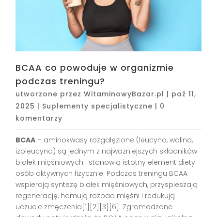
BCAA co powoduje w organizmie
podczas treningu?
utworzone przez
WitaminowyBazar.pl
|
paź 11,
2025
|
Suplementy specjalistyczne
|
0
komentarzy
BCAA
– aminokwasy rozgałęzione (leucyna, walina,
izoleucyna) są jednym z najważniejszych składników
białek mięśniowych i stanowią istotny element diety
osób aktywnych fizycznie. Podczas treningu BCAA
wspierają syntezę białek mięśniowych, przyspieszają
regenerację, hamują rozpad mięśni i redukują
uczucie zmęczenia[1][2][3][6]. Zgromadzone