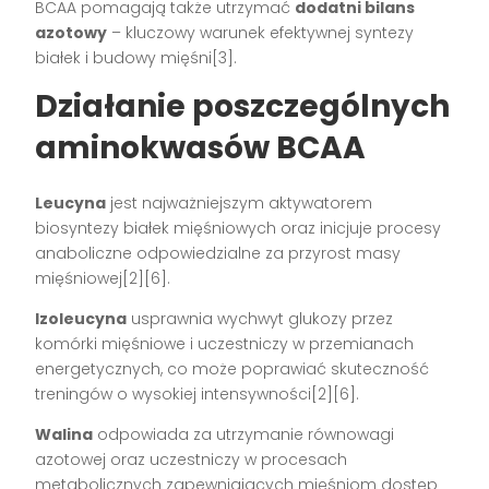
BCAA pomagają także utrzymać
dodatni bilans
azotowy
– kluczowy warunek efektywnej syntezy
białek i budowy mięśni[3].
Działanie poszczególnych
aminokwasów BCAA
Leucyna
jest najważniejszym aktywatorem
biosyntezy białek mięśniowych oraz inicjuje procesy
anaboliczne odpowiedzialne za przyrost masy
mięśniowej[2][6].
Izoleucyna
usprawnia wychwyt glukozy przez
komórki mięśniowe i uczestniczy w przemianach
energetycznych, co może poprawiać skuteczność
treningów o wysokiej intensywności[2][6].
Walina
odpowiada za utrzymanie równowagi
azotowej oraz uczestniczy w procesach
metabolicznych zapewniających mięśniom dostęp